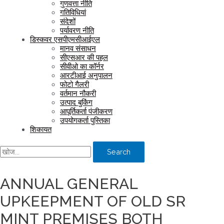
गुणवत्ता नीति
गतिविधियां
संदेशों
पर्यावरण नीति
डिस्कवर एसपीएमसीआईएल
मानव संसाधन
सीएसआर की पहल
सीवीओ का कॉर्नर
आरटीआई अनुपालन
फोटो गैलरी
वर्तमान नौकरी
उत्पाद बुकिंग
आपूर्तिकर्ता पंजीकरण
उपयोगकर्ता पुस्तिका
शिकायत
Search
ANNUAL GENERAL
UPKEEPMENT OF OLD SR
MINT PREMISES BOTH