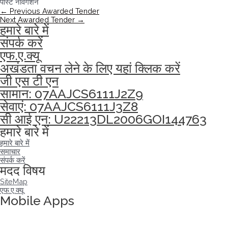
पोस्ट नेविगेशन
←
Previous Awarded Tender
Next Awarded Tender
→
हमारे बारे में
संपर्क करें
एफ.ए.क्यू
अखंडता वचन लेने के लिए यहां क्लिक करें
जी एस टी एन
सामान: 07AAJCS6111J2Z9
सेवाएं: 07AAJCS6111J3Z8
सी आई एन: U22213DL2006GOI144763
हमारे बारे में
हमारे बारे में
समाचार
संपर्क करें
मदद विषय
SiteMap
एफ.ए.क्यू
Mobile Apps