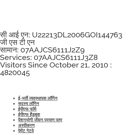
अखंडता वचन लेने के लिए यहां क्लिक करें
सी आई एन: U22213DL2006GOI144763
जी एस टी एन
सामान: 07AAJCS6111J2Z9
Services: 07AAJCS6111J3Z8
Visitors Since October 21, 2010 :
4820045
ई-भर्ती व्यवस्थापक लॉगिन
सदस्य लॉगिन
ईपीएफ फॉर्म
ईपीएफ हैंडबुक
पेंशनभोगी जीवन प्रमाण पत्र
अस्वीकरण
पेमेंट गेटवे