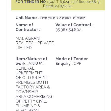
FOR TENDER NO :
54/ T-63(24-25)/ 6000018819,
Dated: 24.07.2024
Unit Name :
भारत सरकार टकसाल, कोलकाता
Name of
Value of Contract :
Contractor :
35,38,654.80/-
M/s. AGRANI
REALTECH PRIVATE
LIMITED
Item/Nature of
Mode of Tender
work :
ANNUAL
Enquiry :
CPP
GENERAL
UPKEEPMENT
OF OLD SR MINT
PREMISES BOTH
FACTORY AREA &
TOWNSHIP
AREA COMPRISING
OF PETTY CIVIL,
PLUMBING &
ELECTRICAL