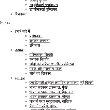
उत्पाद बुकिंग
आपूर्तिकर्ता पंजीकरण
उपयोगकर्ता पुस्तिका
शिकायत
Menu
हमारे बारे में
प्रोफ़ाइल
संगठन संरचना
इतिहास
उत्पाद
परिसंचरण सिक्के
स्मारक सिक्के
चांदी की परिष्करण और प्रक्रिया
पदक और प्राचीन पदक
सोने का सिक्का
इकाइयां
एसपीएमसीआईएल कॉर्पोरेट कार्यालय, नई दिल्ली
भारत सरकार टकसाल, मुंबई
भारत सरकार टकसाल, हैदराबाद
भारत सरकार टकसाल, नोएडा
चलार्थ पत्र मुद्रणालय, नासिक
बैंक नोट प्रेस, देवास