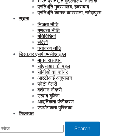
भारत प्रतिभूति मुद्रणालय, नासिक
प्रतिभूति मुद्रणालय, हैदराबाद
प्रतिभूति कागज कारखाना, नर्मदापुरम
सूचना
निजता नीति
गुणवत्ता नीति
गतिविधियां
संदेशों
पर्यावरण नीति
डिस्कवर एसपीएमसीआईएल
मानव संसाधन
सीएसआर की पहल
सीवीओ का कॉर्नर
आरटीआई अनुपालन
फोटो गैलरी
वर्तमान नौकरी
उत्पाद बुकिंग
आपूर्तिकर्ता पंजीकरण
उपयोगकर्ता पुस्तिका
शिकायत
Search