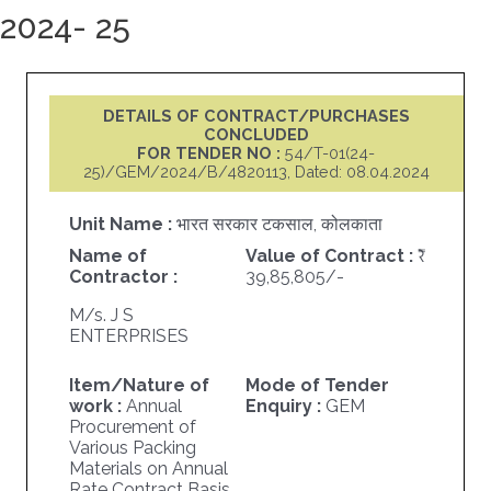
2024- 25
DETAILS OF CONTRACT/PURCHASES
CONCLUDED
FOR TENDER NO :
54/T-01(24-
25)/GEM/2024/B/4820113, Dated: 08.04.2024
Unit Name :
भारत सरकार टकसाल, कोलकाता
Name of
Value of Contract :
Contractor :
39,85,805/-
M/s. J S
ENTERPRISES
Item/Nature of
Mode of Tender
work :
Annual
Enquiry :
GEM
Procurement of
Various Packing
Materials on Annual
Rate Contract Basis