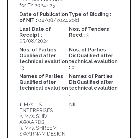
for FY 2024- 25
Date of Publication
Type of Bidding :
of NIT :
04/08/2024
2bid
Last Date of
Nos. of Tenders
Receipt :
Recd.:
3
05/08/2024
Nos. of Parties
Nos. of Parties
Qualified after
DisQualified after
technical evalution
technical evalution
:
3
:
0
Names of Parties
Names of Parties
Qualified after
DisQualified after
technical evalution
technical evalution
:
:
1. M/s. J S
NIL
ENTERPRISES
2. M/s. SHIV
AWAARDS
3. M/s. SHREEM
SWARNAM DESIGN