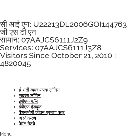
अखंडता वचन लेने के लिए यहां क्लिक करें
सी आई एन: U22213DL2006GOI144763
जी एस टी एन
सामान: 07AAJCS6111J2Z9
Services: 07AAJCS6111J3Z8
Visitors Since October 21, 2010 :
4820045
ई-भर्ती व्यवस्थापक लॉगिन
सदस्य लॉगिन
ईपीएफ फॉर्म
ईपीएफ हैंडबुक
पेंशनभोगी जीवन प्रमाण पत्र
अस्वीकरण
पेमेंट गेटवे
Menu