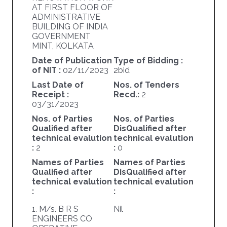
AT FIRST FLOOR OF
ADMINISTRATIVE
BUILDING OF INDIA
GOVERNMENT
MINT, KOLKATA
Date of Publication
Type of Bidding :
of NIT :
02/11/2023
2bid
Last Date of
Nos. of Tenders
Receipt :
Recd.:
2
03/31/2023
Nos. of Parties
Nos. of Parties
Qualified after
DisQualified after
technical evalution
technical evalution
:
2
:
0
Names of Parties
Names of Parties
Qualified after
DisQualified after
technical evalution
technical evalution
:
:
1. M/s. B R S
Nil
ENGINEERS CO