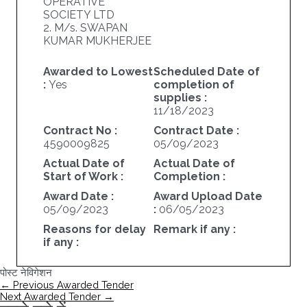
OPERATIVE
SOCIETY LTD
2. M/s. SWAPAN
KUMAR MUKHERJEE
Awarded to Lowest
Scheduled Date of
:
Yes
completion of
supplies :
11/18/2023
Contract No :
Contract Date :
4590009825
05/09/2023
Actual Date of
Actual Date of
Start of Work :
Completion :
Award Date :
Award Upload Date
05/09/2023
:
06/05/2023
Reasons for delay
Remark if any :
if any :
पोस्ट नेविगेशन
←
Previous Awarded Tender
Next Awarded Tender
→