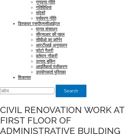
गुणवत्ता नीति
गतिविधियां
संदेशों
पर्यावरण नीति
डिस्कवर एसपीएमसीआईएल
मानव संसाधन
सीएसआर की पहल
सीवीओ का कॉर्नर
आरटीआई अनुपालन
फोटो गैलरी
वर्तमान नौकरी
उत्पाद बुकिंग
आपूर्तिकर्ता पंजीकरण
उपयोगकर्ता पुस्तिका
शिकायत
Search
CIVIL RENOVATION WORK AT
FIRST FLOOR OF
ADMINISTRATIVE BUILDING