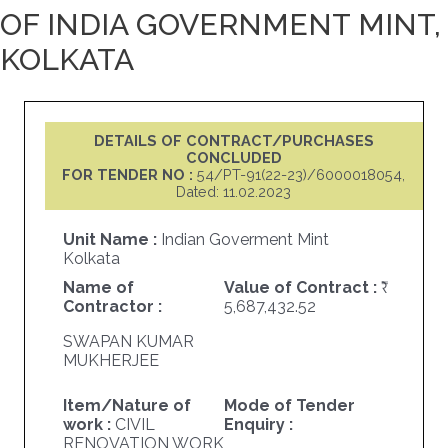
OF INDIA GOVERNMENT MINT,
KOLKATA
DETAILS OF CONTRACT/PURCHASES
CONCLUDED
FOR TENDER NO :
54/PT-91(22-23)/6000018054,
Dated: 11.02.2023
Unit Name :
Indian Goverment Mint
Kolkata
Name of
Value of Contract :
Contractor :
5,687,432.52
SWAPAN KUMAR
MUKHERJEE
Item/Nature of
Mode of Tender
work :
CIVIL
Enquiry :
RENOVATION WORK