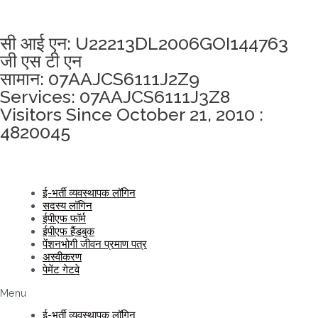
अखंडता वचन लेने के लिए यहां क्लिक करें
सी आई एन: U22213DL2006GOI144763
जी एस टी एन
सामान: 07AAJCS6111J2Z9
Services: 07AAJCS6111J3Z8
Visitors Since October 21, 2010 :
4820045
ई-भर्ती व्यवस्थापक लॉगिन
सदस्य लॉगिन
ईपीएफ फॉर्म
ईपीएफ हैंडबुक
पेंशनभोगी जीवन प्रमाण पत्र
अस्वीकरण
पेमेंट गेटवे
Menu
ई-भर्ती व्यवस्थापक लॉगिन