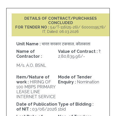
DETAILS OF CONTRACT/PURCHASES
CONCLUDED
FOR TENDER NO :
54/T-116(25-26)/ 6000019578/
IT, Dated: 06.03.2026
Unit Name :
भारत सरकार टकसाल, कोलकाता
Name of
Value of Contract :
Contractor :
2,80,839.96/-
M/s. A.O. BSNL
Item/Nature of
Mode of Tender
work :
HIRING OF
Enquiry :
Nomination
100 MBPS PRIMARY
LEASE LINE
INTERNET SERVICE
Date of Publication
Type of Bidding :
of NIT :
03/06/2026
1bid