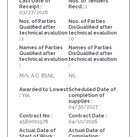
Last Date of
Nos. of Tenders
Receipt :
Recd.:
1
03/27/2026
Nos. of Parties
Nos. of Parties
Qualified after
DisQualified after
technical evalution
technical evalution
:
1
:
0
Names of Parties
Names of Parties
Qualified after
DisQualified after
technical evalution
technical evalution
:
:
M/s. A.O. BSNL
NIL
Awarded to Lowest
Scheduled Date of
:
Yes
completion of
supplies :
04/30/2027
Contract No :
Contract Date :
4580001978
04/10/2026
Actual Date of
Actual Date of
Start of Work :
Completion :