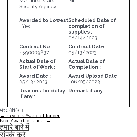
M/s. Inter State
Nil
Security Agency
Awarded to Lowest
Scheduled Date of
:
Yes
completion of
supplies :
08/14/2023
Contract No :
Contract Date :
4590009837
05/13/2023
Actual Date of
Actual Date of
Start of Work :
Completion :
Award Date :
Award Upload Date
05/13/2023
:
06/05/2023
Reasons for delay
Remark if any :
if any :
पोस्ट नेविगेशन
←
Previous Awarded Tender
Next Awarded Tender
→
हमारे बारे में
संपर्क करें