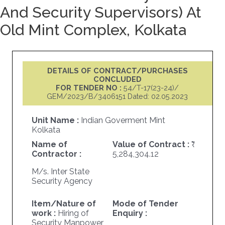
And Security Supervisors) At
Old Mint Complex, Kolkata
DETAILS OF CONTRACT/PURCHASES
CONCLUDED
FOR TENDER NO :
54/T-17(23-24)/
GEM/2023/B/3406151 Dated: 02.05.2023
Unit Name :
Indian Goverment Mint
Kolkata
Name of
Value of Contract :
Contractor :
5,284,304.12
M/s. Inter State
Security Agency
Item/Nature of
Mode of Tender
work :
Hiring of
Enquiry :
Security Manpower