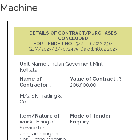
Machine
DETAILS OF CONTRACT/PURCHASES
CONCLUDED
FOR TENDER NO :
54/T-164(22-23)/
GEM/2023/B/3072475, Dated: 18.02.2023
Unit Name :
Indian Goverment Mint
Kolkata
Name of
Value of Contract :
Contractor :
206,500.00
M/s. SK Trading &
Co.
Item/Nature of
Mode of Tender
work :
Hiring of
Enquiry :
Service for
programming on
CNC Lathe Machine