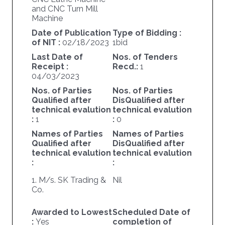
and CNC Turn Mill
Machine
Date of Publication
Type of Bidding :
of NIT :
02/18/2023
1bid
Last Date of
Nos. of Tenders
Receipt :
Recd.:
1
04/03/2023
Nos. of Parties
Nos. of Parties
Qualified after
DisQualified after
technical evalution
technical evalution
:
1
:
0
Names of Parties
Names of Parties
Qualified after
DisQualified after
technical evalution
technical evalution
:
:
1. M/s. SK Trading &
Nil
Co.
Awarded to Lowest
Scheduled Date of
:
Yes
completion of