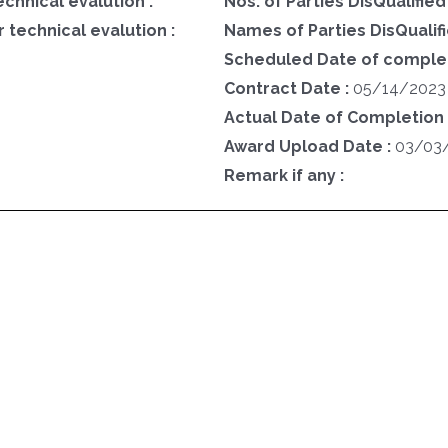
echnical evalution :
Nos. of Parties DisQualified
 technical evalution :
Names of Parties DisQualifi
Scheduled Date of completi
Contract Date :
05/14/2023
Actual Date of Completion 
Award Upload Date :
03/03
Remark if any :