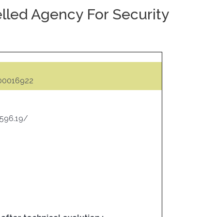
lled Agency For Security
000016922
,596.19/