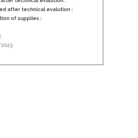
 after technical evalution :
ed after technical evalution :
on of supplies :
:
/2023