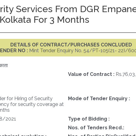
urity Services From DGR Empane
Kolkata For 3 Months
DETAILS OF CONTRACT/PURCHASES CONCLUDED
ENDER NO :
Mint Tender Enquiry No. 54/PT-105(21- 22)/6
काता
Value of Contract :
Rs.76,03
er for Hiring of Security
Mode of Tender Enquiry :
cy for security coverage at
onths
8/2021
Type of Bidding :
Nos. of Tenders Recd.: