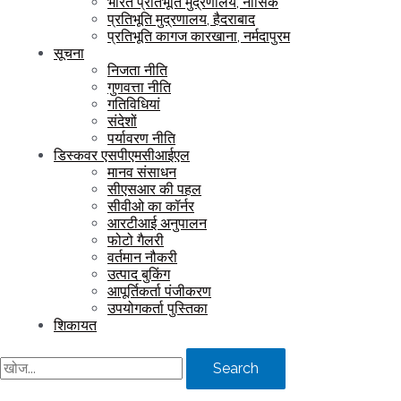
भारत प्रतिभूति मुद्रणालय, नासिक
प्रतिभूति मुद्रणालय, हैदराबाद
प्रतिभूति कागज कारखाना, नर्मदापुरम
सूचना
निजता नीति
गुणवत्ता नीति
गतिविधियां
संदेशों
पर्यावरण नीति
डिस्कवर एसपीएमसीआईएल
मानव संसाधन
सीएसआर की पहल
सीवीओ का कॉर्नर
आरटीआई अनुपालन
फोटो गैलरी
वर्तमान नौकरी
उत्पाद बुकिंग
आपूर्तिकर्ता पंजीकरण
उपयोगकर्ता पुस्तिका
शिकायत
Search