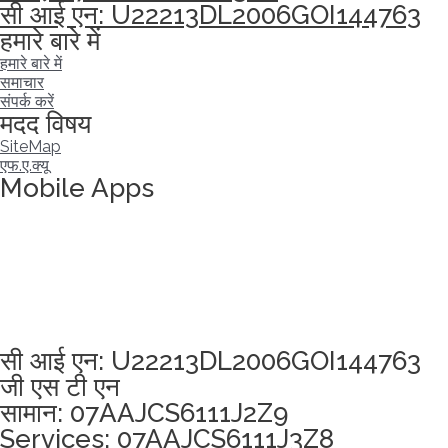
सी आई एन: U22213DL2006GOI144763
हमारे बारे में
हमारे बारे में
समाचार
संपर्क करें
मदद विषय
SiteMap
एफ.ए.क्यू
Mobile Apps
अखंडता वचन लेने के लिए यहां क्लिक करें
सी आई एन: U22213DL2006GOI144763
जी एस टी एन
सामान: 07AAJCS6111J2Z9
Services: 07AAJCS6111J3Z8