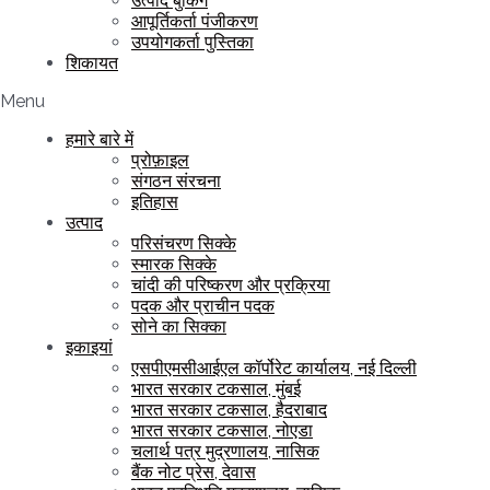
उत्पाद बुकिंग
आपूर्तिकर्ता पंजीकरण
उपयोगकर्ता पुस्तिका
शिकायत
Menu
हमारे बारे में
प्रोफ़ाइल
संगठन संरचना
इतिहास
उत्पाद
परिसंचरण सिक्के
स्मारक सिक्के
चांदी की परिष्करण और प्रक्रिया
पदक और प्राचीन पदक
सोने का सिक्का
इकाइयां
एसपीएमसीआईएल कॉर्पोरेट कार्यालय, नई दिल्ली
भारत सरकार टकसाल, मुंबई
भारत सरकार टकसाल, हैदराबाद
भारत सरकार टकसाल, नोएडा
चलार्थ पत्र मुद्रणालय, नासिक
बैंक नोट प्रेस, देवास