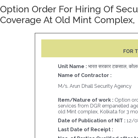
Option Order For Hiring Of Sec
Coverage At Old Mint Complex, 
FOR T
Unit Name :
भारत सरकार टकसाल, कोल
Name of Contractor :
M/s. Arun Dhall Security Agency
Item/Nature of work :
Option ord
services from DGR empanelled agen
old Mint complex, Kolkata for 3 m
Date of Publication of NIT :
12/0
Last Date of Receipt :