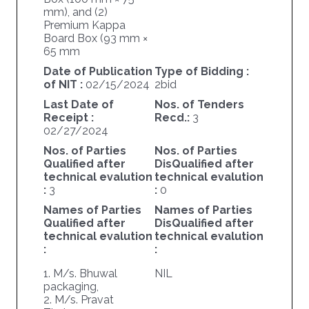
mm), and (2)
Premium Kappa
Board Box (93 mm ×
65 mm
Date of Publication
Type of Bidding :
of NIT :
02/15/2024
2bid
Last Date of
Nos. of Tenders
Receipt :
Recd.:
3
02/27/2024
Nos. of Parties
Nos. of Parties
Qualified after
DisQualified after
technical evalution
technical evalution
:
3
:
0
Names of Parties
Names of Parties
Qualified after
DisQualified after
technical evalution
technical evalution
:
:
1. M/s. Bhuwal
NIL
packaging,
2. M/s. Pravat