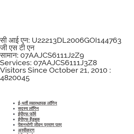
अखंडता वचन लेने के लिए यहां क्लिक करें
सी आई एन: U22213DL2006GOI144763
जी एस टी एन
सामान: 07AAJCS6111J2Z9
Services: 07AAJCS6111J3Z8
Visitors Since October 21, 2010 :
4820045
ई-भर्ती व्यवस्थापक लॉगिन
सदस्य लॉगिन
ईपीएफ फॉर्म
ईपीएफ हैंडबुक
पेंशनभोगी जीवन प्रमाण पत्र
अस्वीकरण