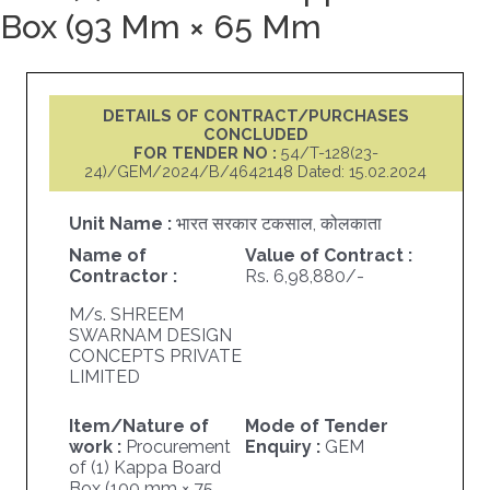
Box (93 Mm × 65 Mm
DETAILS OF CONTRACT/PURCHASES
CONCLUDED
FOR TENDER NO :
54/T-128(23-
24)/GEM/2024/B/4642148 Dated: 15.02.2024
Unit Name :
भारत सरकार टकसाल, कोलकाता
Name of
Value of Contract :
Contractor :
Rs. 6,98,880/-
M/s. SHREEM
SWARNAM DESIGN
CONCEPTS PRIVATE
LIMITED
Item/Nature of
Mode of Tender
work :
Procurement
Enquiry :
GEM
of (1) Kappa Board
Box (100 mm × 75