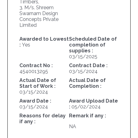
Timbers,
3. M/s. Shreem
Swarnam Design
Concepts Private
Limited
Awarded to Lowest
Scheduled Date of
:
Yes
completion of
supplies :
03/15/2025
Contract No :
Contract Date :
4540013295
03/15/2024
Actual Date of
Actual Date of
Start of Work :
Completion :
03/15/2024
Award Date :
Award Upload Date
03/15/2024
:
05/02/2024
Reasons for delay
Remark if any :
if any :
NA