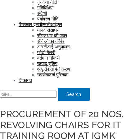
गुणवत्ता नीति
गतिविधियां
संदेशों
पर्यावरण नीति
डिस्कवर एसपीएमसीआईएल
मानव संसाधन
सीएसआर की पहल
सीवीओ का कॉर्नर
आरटीआई अनुपालन
फोटो गैलरी
वर्तमान नौकरी
उत्पाद बुकिंग
आपूर्तिकर्ता पंजीकरण
उपयोगकर्ता पुस्तिका
शिकायत
Search
PROCUREMENT OF 20 NOS.
REVOLVING CHAIRS FOR IT
TRAINING ROOM AT IGMK