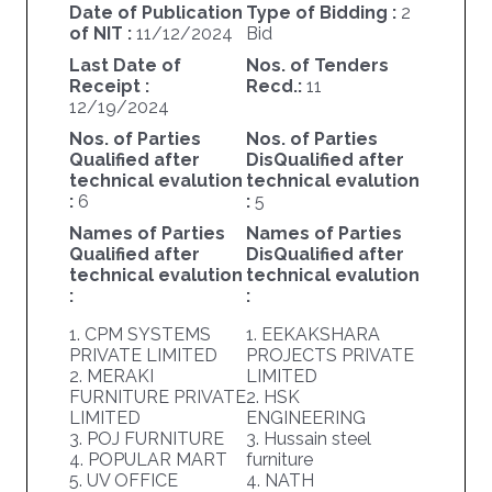
Date of Publication
Type of Bidding :
2
of NIT :
11/12/2024
Bid
Last Date of
Nos. of Tenders
Receipt :
Recd.:
11
12/19/2024
Nos. of Parties
Nos. of Parties
Qualified after
DisQualified after
technical evalution
technical evalution
:
6
:
5
Names of Parties
Names of Parties
Qualified after
DisQualified after
technical evalution
technical evalution
:
:
1. CPM SYSTEMS
1. EEKAKSHARA
PRIVATE LIMITED
PROJECTS PRIVATE
2. MERAKI
LIMITED
FURNITURE PRIVATE
2. HSK
LIMITED
ENGINEERING
3. POJ FURNITURE
3. Hussain steel
4. POPULAR MART
furniture
5. UV OFFICE
4. NATH