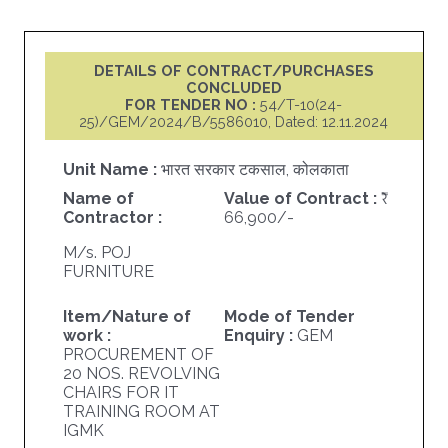
DETAILS OF CONTRACT/PURCHASES
CONCLUDED
FOR TENDER NO :
54/T-10(24-
25)/GEM/2024/B/5586010, Dated: 12.11.2024
Unit Name :
भारत सरकार टकसाल, कोलकाता
Name of
Value of Contract :
Contractor :
66,900/-
M/s. POJ
FURNITURE
Item/Nature of
Mode of Tender
work :
Enquiry :
GEM
PROCUREMENT OF
20 NOS. REVOLVING
CHAIRS FOR IT
TRAINING ROOM AT
IGMK