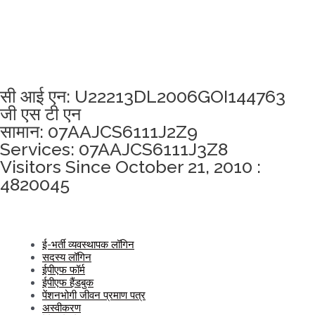
अखंडता वचन लेने के लिए यहां क्लिक करें
सी आई एन: U22213DL2006GOI144763
जी एस टी एन
सामान: 07AAJCS6111J2Z9
Services: 07AAJCS6111J3Z8
Visitors Since October 21, 2010 :
4820045
ई-भर्ती व्यवस्थापक लॉगिन
सदस्य लॉगिन
ईपीएफ फॉर्म
ईपीएफ हैंडबुक
पेंशनभोगी जीवन प्रमाण पत्र
अस्वीकरण