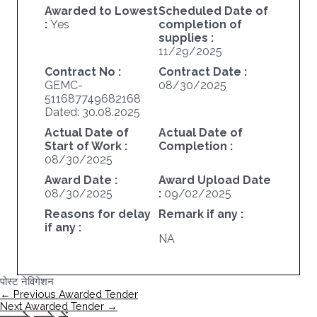
Awarded to Lowest
Scheduled Date of
:
Yes
completion of
supplies :
11/29/2025
Contract No :
Contract Date :
GEMC-
08/30/2025
511687749682168
Dated: 30.08.2025
Actual Date of
Actual Date of
Start of Work :
Completion :
08/30/2025
Award Date :
Award Upload Date
08/30/2025
:
09/02/2025
Reasons for delay
Remark if any :
if any :
NA
पोस्ट नेविगेशन
←
Previous Awarded Tender
Next Awarded Tender
→