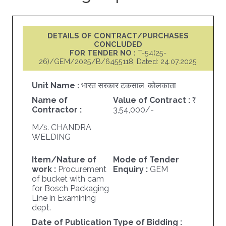
DETAILS OF CONTRACT/PURCHASES
CONCLUDED
FOR TENDER NO :
T-54(25-
26)/GEM/2025/B/6455118, Dated: 24.07.2025
Unit Name :
भारत सरकार टकसाल, कोलकाता
Name of
Value of Contract :
Contractor :
3,54,000/-
M/s. CHANDRA
WELDING
Item/Nature of
Mode of Tender
work :
Procurement
Enquiry :
GEM
of bucket with cam
for Bosch Packaging
Line in Examining
dept.
Date of Publication
Type of Bidding :