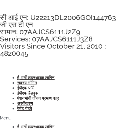
अखंडता वचन लेने के लिए यहां क्लिक करें
सी आई एन: U22213DL2006GOI144763
जी एस टी एन
सामान: 07AAJCS6111J2Z9
Services: 07AAJCS6111J3Z8
Visitors Since October 21, 2010 :
4820045
ई-भर्ती व्यवस्थापक लॉगिन
सदस्य लॉगिन
ईपीएफ फॉर्म
ईपीएफ हैंडबुक
पेंशनभोगी जीवन प्रमाण पत्र
अस्वीकरण
पेमेंट गेटवे
Menu
ई-भर्ती व्यवस्थापक लॉगिन