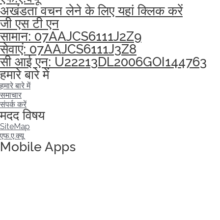
अखंडता वचन लेने के लिए यहां क्लिक करें
जी एस टी एन
सामान: 07AAJCS6111J2Z9
सेवाएं: 07AAJCS6111J3Z8
सी आई एन: U22213DL2006GOI144763
हमारे बारे में
हमारे बारे में
समाचार
संपर्क करें
मदद विषय
SiteMap
एफ.ए.क्यू
Mobile Apps
अखंडता वचन लेने के लिए यहां क्लिक करें