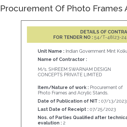
Procurement Of Photo Frames A
DETAILS OF CONTR
FOR TENDER NO :
54/T-48(23-24
Unit Name :
Indian Government Mint Kolk
Name of Contractor :
M/s. SHREEM SWARNAM DESIGN
CONCEPTS PRIVATE LIMITED
Item/Nature of work :
Procurement of
Photo Frames and Acrylic Stands.
Date of Publication of NIT :
07/13/2023
Last Date of Receipt :
07/25/2023
Nos. of Parties Qualified after technic
evalution :
2