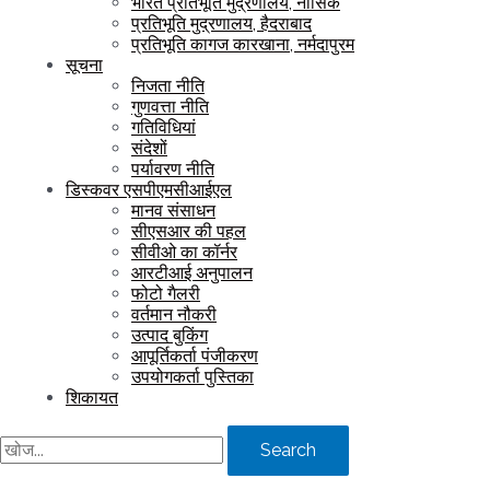
भारत प्रतिभूति मुद्रणालय, नासिक
प्रतिभूति मुद्रणालय, हैदराबाद
प्रतिभूति कागज कारखाना, नर्मदापुरम
सूचना
निजता नीति
गुणवत्ता नीति
गतिविधियां
संदेशों
पर्यावरण नीति
डिस्कवर एसपीएमसीआईएल
मानव संसाधन
सीएसआर की पहल
सीवीओ का कॉर्नर
आरटीआई अनुपालन
फोटो गैलरी
वर्तमान नौकरी
उत्पाद बुकिंग
आपूर्तिकर्ता पंजीकरण
उपयोगकर्ता पुस्तिका
शिकायत
Search