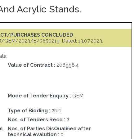
nd Acrylic Stands.
ACT/PURCHASES CONCLUDED
)/GEM/2023/B/3650219, Dated: 13.07.2023.
ata
Value of Contract :
206998.4
Mode of Tender Enquiry :
GEM
Type of Bidding :
2bid
Nos. of Tenders Recd.:
2
al
Nos. of Parties DisQualified after
technical evalution :
0