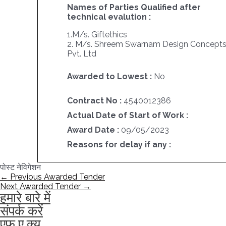
Names of Parties Qualified after
technical evalution :
1.M/s. Giftethics
2. M/s. Shreem Swarnam Design Concept
Pvt. Ltd
Awarded to Lowest :
No
Contract No :
4540012386
Actual Date of Start of Work :
Award Date :
09/05/2023
Reasons for delay if any :
पोस्ट नेविगेशन
←
Previous Awarded Tender
Next Awarded Tender
→
हमारे बारे में
संपर्क करें
एफ.ए.क्यू