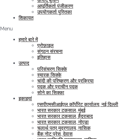
उत्पाद बुकिंग
आपूर्तिकर्ता पंजीकरण
उपयोगकर्ता पुस्तिका
शिकायत
Menu
हमारे बारे में
प्रोफ़ाइल
संगठन संरचना
इतिहास
उत्पाद
परिसंचरण सिक्के
स्मारक सिक्के
चांदी की परिष्करण और प्रक्रिया
पदक और प्राचीन पदक
सोने का सिक्का
इकाइयां
एसपीएमसीआईएल कॉर्पोरेट कार्यालय, नई दिल्ली
भारत सरकार टकसाल, मुंबई
भारत सरकार टकसाल, हैदराबाद
भारत सरकार टकसाल, नोएडा
चलार्थ पत्र मुद्रणालय, नासिक
बैंक नोट प्रेस, देवास