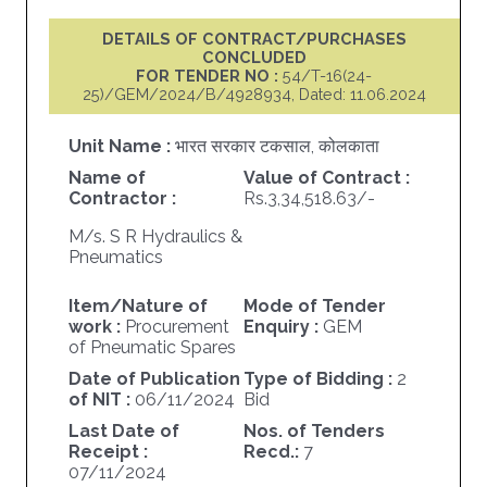
DETAILS OF CONTRACT/PURCHASES
CONCLUDED
FOR TENDER NO :
54/T-16(24-
25)/GEM/2024/B/4928934, Dated: 11.06.2024
Unit Name :
भारत सरकार टकसाल, कोलकाता
Name of
Value of Contract :
Contractor :
Rs.3,34,518.63/-
M/s. S R Hydraulics &
Pneumatics
Item/Nature of
Mode of Tender
work :
Procurement
Enquiry :
GEM
of Pneumatic Spares
Date of Publication
Type of Bidding :
2
of NIT :
06/11/2024
Bid
Last Date of
Nos. of Tenders
Receipt :
Recd.:
7
07/11/2024