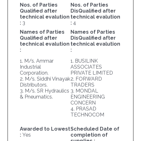
Nos. of Parties
Nos. of Parties
Qualified after
DisQualified after
technical evalution
technical evalution
:
3
:
4
Names of Parties
Names of Parties
Qualified after
DisQualified after
technical evalution
technical evalution
:
:
1. M/s. Ammar
1. BUSILINK
Industrial
ASSOCIATES
Corporation.
PRIVATE LIMITED
2. M/s. Siddhi Vinayak
2. FORWARD
Distributors.
TRADERS
3. M/s. SR Hydraulics
3. MONDAL
& Pneumatics.
ENGINEERING
CONCERN
4. PRASAD
TECHNOCOM
Awarded to Lowest
Scheduled Date of
:
Yes
completion of
supplies :