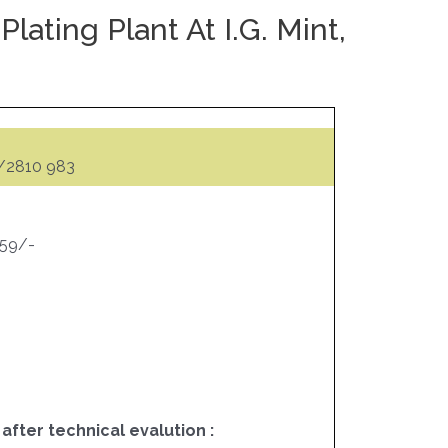
lating Plant At I.G. Mint,
/2810 983
559/-
 after technical evalution :