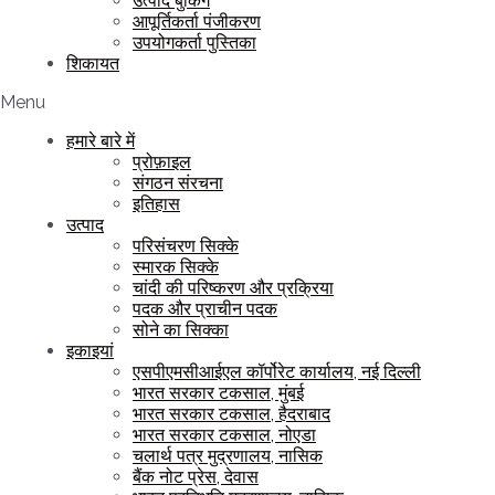
उत्पाद बुकिंग
आपूर्तिकर्ता पंजीकरण
उपयोगकर्ता पुस्तिका
शिकायत
Menu
हमारे बारे में
प्रोफ़ाइल
संगठन संरचना
इतिहास
उत्पाद
परिसंचरण सिक्के
स्मारक सिक्के
चांदी की परिष्करण और प्रक्रिया
पदक और प्राचीन पदक
सोने का सिक्का
इकाइयां
एसपीएमसीआईएल कॉर्पोरेट कार्यालय, नई दिल्ली
भारत सरकार टकसाल, मुंबई
भारत सरकार टकसाल, हैदराबाद
भारत सरकार टकसाल, नोएडा
चलार्थ पत्र मुद्रणालय, नासिक
बैंक नोट प्रेस, देवास