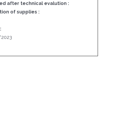
ed after technical evalution :
on of supplies :
3
:
/2023