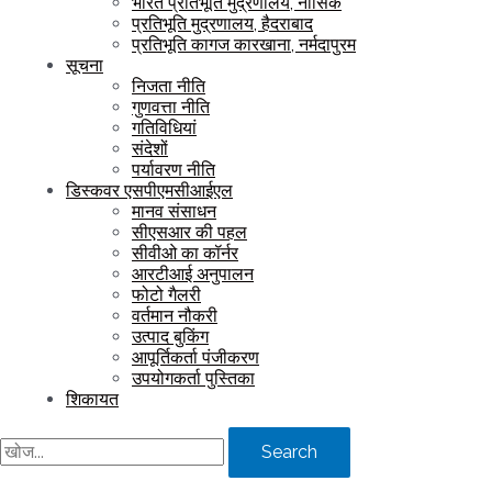
भारत प्रतिभूति मुद्रणालय, नासिक
प्रतिभूति मुद्रणालय, हैदराबाद
प्रतिभूति कागज कारखाना, नर्मदापुरम
सूचना
निजता नीति
गुणवत्ता नीति
गतिविधियां
संदेशों
पर्यावरण नीति
डिस्कवर एसपीएमसीआईएल
मानव संसाधन
सीएसआर की पहल
सीवीओ का कॉर्नर
आरटीआई अनुपालन
फोटो गैलरी
वर्तमान नौकरी
उत्पाद बुकिंग
आपूर्तिकर्ता पंजीकरण
उपयोगकर्ता पुस्तिका
शिकायत
Search