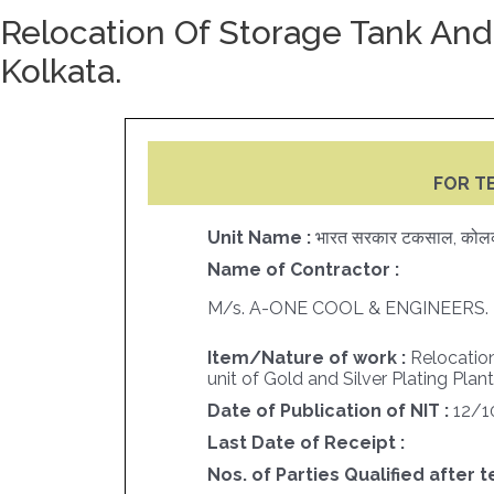
Relocation Of Storage Tank And C
Kolkata.
FOR T
Unit Name :
भारत सरकार टकसाल, कोल
Name of Contractor :
M/s. A-ONE COOL & ENGINEERS.
Item/Nature of work :
Relocation
unit of Gold and Silver Plating Plant 
Date of Publication of NIT :
12/1
Last Date of Receipt :
Nos. of Parties Qualified after t