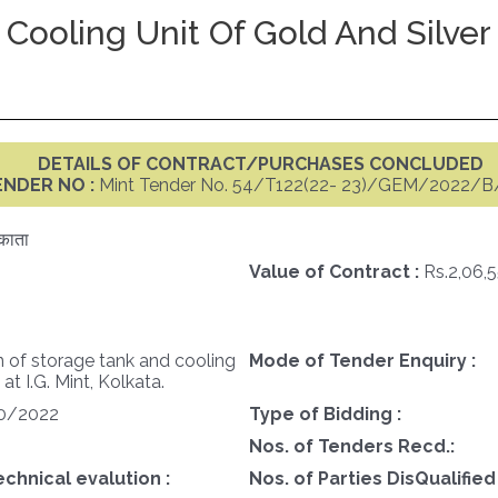
ooling Unit Of Gold And Silver P
DETAILS OF CONTRACT/PURCHASES CONCLUDED
ENDER NO :
Mint Tender No. 54/T122(22- 23)/GEM/2022/B
काता
Value of Contract :
Rs.2,06,
 of storage tank and cooling
Mode of Tender Enquiry :
at I.G. Mint, Kolkata.
0/2022
Type of Bidding :
Nos. of Tenders Recd.:
echnical evalution :
Nos. of Parties DisQualified