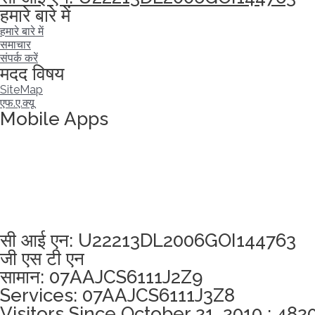
हमारे बारे में
हमारे बारे में
समाचार
संपर्क करें
मदद विषय
SiteMap
एफ.ए.क्यू
Mobile Apps
अखंडता वचन लेने के लिए यहां क्लिक करें
सी आई एन: U22213DL2006GOI144763
जी एस टी एन
सामान: 07AAJCS6111J2Z9
Services: 07AAJCS6111J3Z8
Visitors Since October 21, 2010 : 482