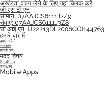
अखंडता वचन लेने के लिए यहां क्लिक करें
जी एस टी एन
सामान: 07AAJCS6111J2Z9
सेवाएं: 07AAJCS6111J3Z8
सी आई एन: U22213DL2006GOI144763
हमारे बारे में
हमारे बारे में
समाचार
संपर्क करें
मदद विषय
SiteMap
एफ.ए.क्यू
Mobile Apps
अखंडता वचन लेने के लिए यहां क्लिक करें