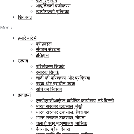
उत्पाद बुकिंग
आपूर्तिकर्ता पंजीकरण
उपयोगकर्ता पुस्तिका
शिकायत
Menu
हमारे बारे में
प्रोफ़ाइल
संगठन संरचना
इतिहास
उत्पाद
परिसंचरण सिक्के
स्मारक सिक्के
चांदी की परिष्करण और प्रक्रिया
पदक और प्राचीन पदक
सोने का सिक्का
इकाइयां
एसपीएमसीआईएल कॉर्पोरेट कार्यालय, नई दिल्ली
भारत सरकार टकसाल, मुंबई
भारत सरकार टकसाल, हैदराबाद
भारत सरकार टकसाल, नोएडा
चलार्थ पत्र मुद्रणालय, नासिक
बैंक नोट प्रेस, देवास