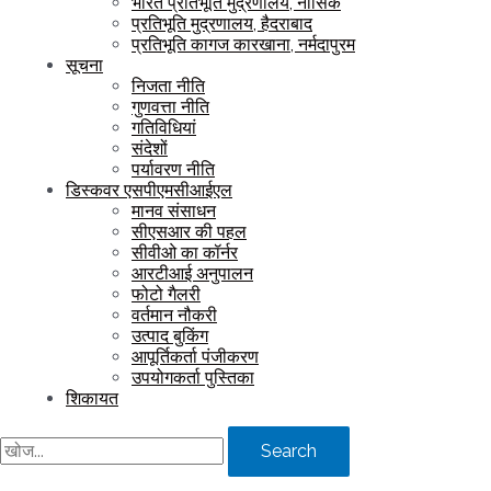
भारत प्रतिभूति मुद्रणालय, नासिक
प्रतिभूति मुद्रणालय, हैदराबाद
प्रतिभूति कागज कारखाना, नर्मदापुरम
सूचना
निजता नीति
गुणवत्ता नीति
गतिविधियां
संदेशों
पर्यावरण नीति
डिस्कवर एसपीएमसीआईएल
मानव संसाधन
सीएसआर की पहल
सीवीओ का कॉर्नर
आरटीआई अनुपालन
फोटो गैलरी
वर्तमान नौकरी
उत्पाद बुकिंग
आपूर्तिकर्ता पंजीकरण
उपयोगकर्ता पुस्तिका
शिकायत
Search