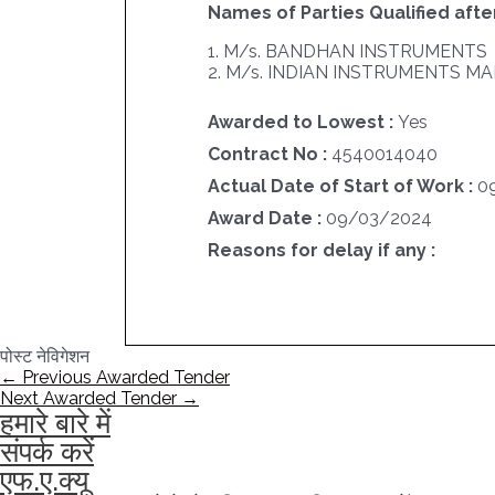
Names of Parties Qualified after
1. M/s. BANDHAN INSTRUMENTS
2. M/s. INDIAN INSTRUMENTS 
Awarded to Lowest :
Yes
Contract No :
4540014040
Actual Date of Start of Work :
0
Award Date :
09/03/2024
Reasons for delay if any :
पोस्ट नेविगेशन
←
Previous Awarded Tender
Next Awarded Tender
→
हमारे बारे में
संपर्क करें
एफ.ए.क्यू