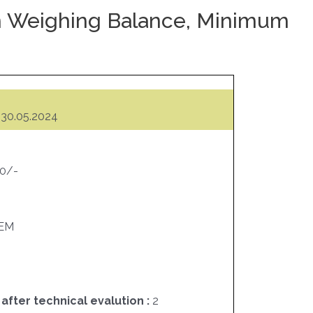
ion Weighing Balance, Minimum
30.05.2024
00/-
EM
 after technical evalution :
2