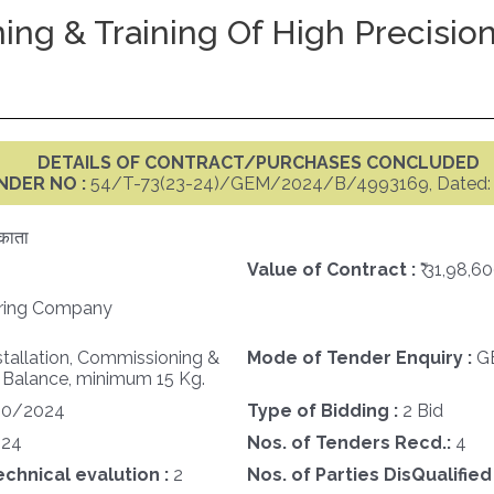
oning & Training Of High Precis
DETAILS OF CONTRACT/PURCHASES CONCLUDED
NDER NO :
54/T-73(23-24)/GEM/2024/B/4993169, Dated: 
काता
Value of Contract :
₹ 31,98,6
uring Company
stallation, Commissioning &
Mode of Tender Enquiry :
G
g Balance, minimum 15 Kg.
30/2024
Type of Bidding :
2 Bid
024
Nos. of Tenders Recd.:
4
echnical evalution :
2
Nos. of Parties DisQualified