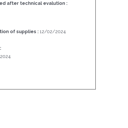
ed after technical evalution :
ion of supplies :
12/02/2024
4
:
/2024