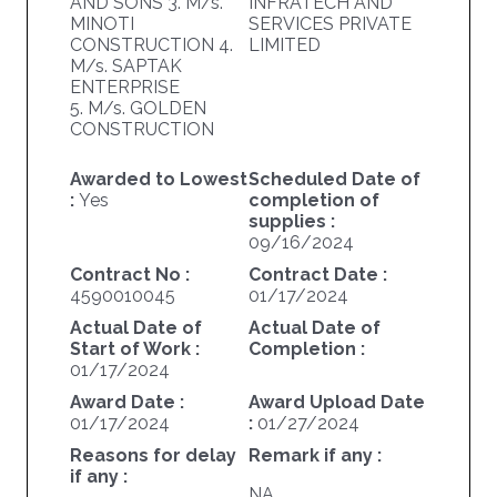
AND SONS 3. M/s.
INFRATECH AND
MINOTI
SERVICES PRIVATE
CONSTRUCTION 4.
LIMITED
M/s. SAPTAK
ENTERPRISE
5. M/s. GOLDEN
CONSTRUCTION
Awarded to Lowest
Scheduled Date of
:
Yes
completion of
supplies :
09/16/2024
Contract No :
Contract Date :
4590010045
01/17/2024
Actual Date of
Actual Date of
Start of Work :
Completion :
01/17/2024
Award Date :
Award Upload Date
01/17/2024
:
01/27/2024
Reasons for delay
Remark if any :
if any :
NA