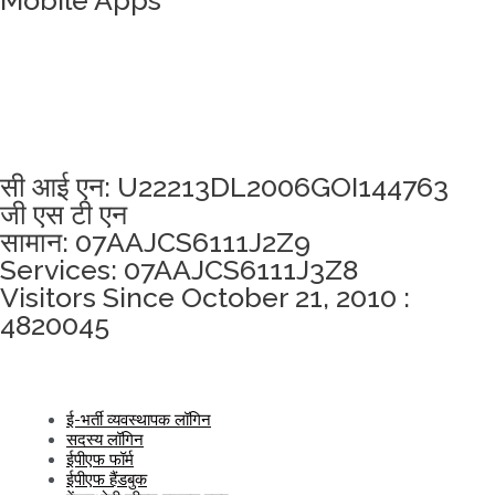
Mobile Apps
अखंडता वचन लेने के लिए यहां क्लिक करें
सी आई एन: U22213DL2006GOI144763
जी एस टी एन
सामान: 07AAJCS6111J2Z9
Services: 07AAJCS6111J3Z8
Visitors Since October 21, 2010 :
4820045
ई-भर्ती व्यवस्थापक लॉगिन
सदस्य लॉगिन
ईपीएफ फॉर्म
ईपीएफ हैंडबुक