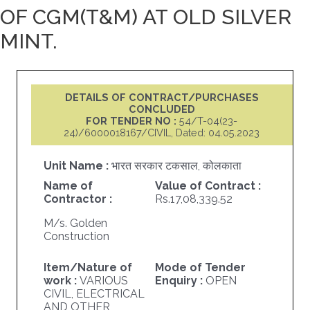
OF CGM(T&M) AT OLD SILVER
MINT.
DETAILS OF CONTRACT/PURCHASES
CONCLUDED
FOR TENDER NO :
54/T-04(23-
24)/6000018167/CIVIL, Dated: 04.05.2023
Unit Name :
भारत सरकार टकसाल, कोलकाता
Name of
Value of Contract :
Contractor :
Rs.17,08,339.52
M/s. Golden
Construction
Item/Nature of
Mode of Tender
work :
VARIOUS
Enquiry :
OPEN
CIVIL, ELECTRICAL
AND OTHER