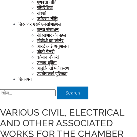
गुणवत्ता नीति
गतिविधियां
संदेशों
पर्यावरण नीति
डिस्कवर एसपीएमसीआईएल
मानव संसाधन
सीएसआर की पहल
सीवीओ का कॉर्नर
आरटीआई अनुपालन
फोटो गैलरी
वर्तमान नौकरी
उत्पाद बुकिंग
आपूर्तिकर्ता पंजीकरण
उपयोगकर्ता पुस्तिका
शिकायत
Search
VARIOUS CIVIL, ELECTRICAL
AND OTHER ASSOCIATED
WORKS FOR THE CHAMBER