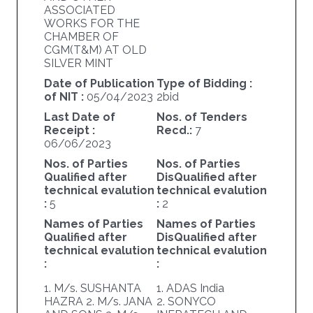
ASSOCIATED
WORKS FOR THE
CHAMBER OF
CGM(T&M) AT OLD
SILVER MINT
Date of Publication
Type of Bidding :
of NIT :
05/04/2023
2bid
Last Date of
Nos. of Tenders
Receipt :
Recd.:
7
06/06/2023
Nos. of Parties
Nos. of Parties
Qualified after
DisQualified after
technical evalution
technical evalution
:
5
:
2
Names of Parties
Names of Parties
Qualified after
DisQualified after
technical evalution
technical evalution
:
:
1. M/s. SUSHANTA
1. ADAS India
HAZRA 2. M/s. JANA
2. SONYCO