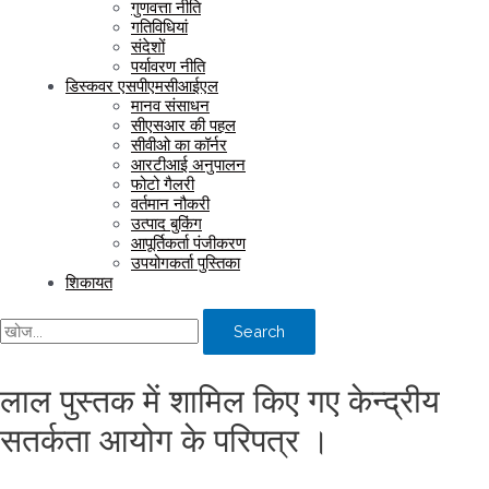
गुणवत्ता नीति
गतिविधियां
संदेशों
पर्यावरण नीति
डिस्कवर एसपीएमसीआईएल
मानव संसाधन
सीएसआर की पहल
सीवीओ का कॉर्नर
आरटीआई अनुपालन
फोटो गैलरी
वर्तमान नौकरी
उत्पाद बुकिंग
आपूर्तिकर्ता पंजीकरण
उपयोगकर्ता पुस्तिका
शिकायत
Search
लाल पुस्तक में शामिल किए गए केन्द्रीय
सतर्कता आयोग के परिपत्र ।