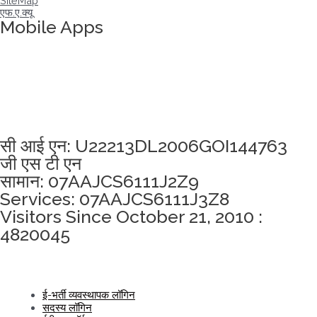
SiteMap
एफ.ए.क्यू
Mobile Apps
अखंडता वचन लेने के लिए यहां क्लिक करें
सी आई एन: U22213DL2006GOI144763
जी एस टी एन
सामान: 07AAJCS6111J2Z9
Services: 07AAJCS6111J3Z8
Visitors Since October 21, 2010 :
4820045
ई-भर्ती व्यवस्थापक लॉगिन
सदस्य लॉगिन