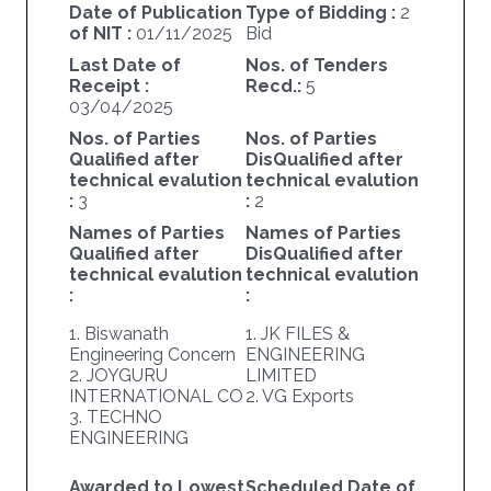
Date of Publication
Type of Bidding :
2
of NIT :
01/11/2025
Bid
Last Date of
Nos. of Tenders
Receipt :
Recd.:
5
03/04/2025
Nos. of Parties
Nos. of Parties
Qualified after
DisQualified after
technical evalution
technical evalution
:
3
:
2
Names of Parties
Names of Parties
Qualified after
DisQualified after
technical evalution
technical evalution
:
:
1. Biswanath
1. JK FILES &
Engineering Concern
ENGINEERING
2. JOYGURU
LIMITED
INTERNATIONAL CO
2. VG Exports
3. TECHNO
ENGINEERING
Awarded to Lowest
Scheduled Date of