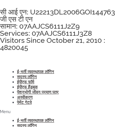
अखंडता वचन लेने के लिए यहां क्लिक करें
सी आई एन: U22213DL2006GOI144763
जी एस टी एन
सामान: 07AAJCS6111J2Z9
Services: 07AAJCS6111J3Z8
Visitors Since October 21, 2010 :
4820045
ई-भर्ती व्यवस्थापक लॉगिन
सदस्य लॉगिन
ईपीएफ फॉर्म
ईपीएफ हैंडबुक
पेंशनभोगी जीवन प्रमाण पत्र
अस्वीकरण
पेमेंट गेटवे
Menu
ई-भर्ती व्यवस्थापक लॉगिन
सदस्य लॉगिन