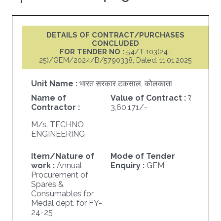
DETAILS OF CONTRACT/PURCHASES
CONCLUDED
FOR TENDER NO :
54/T-103(24-
25)/GEM/2024/B/5790338, Dated: 11.01.2025
Unit Name :
भारत सरकार टकसाल, कोलकाता
Name of
Value of Contract :
Contractor :
3,60,171/-
M/s. TECHNO
ENGINEERING
Item/Nature of
Mode of Tender
work :
Annual
Enquiry :
GEM
Procurement of
Spares &
Consumables for
Medal dept. for FY-
24-25