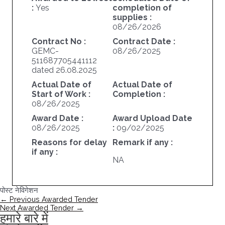
:
Yes
completion of
supplies :
08/26/2026
Contract No :
Contract Date :
GEMC-
08/26/2025
511687705441112
dated 26.08.2025
Actual Date of
Actual Date of
Start of Work :
Completion :
08/26/2025
Award Date :
Award Upload Date
08/26/2025
:
09/02/2025
Reasons for delay
Remark if any :
if any :
NA
पोस्ट नेविगेशन
←
Previous Awarded Tender
Next Awarded Tender
→
हमारे बारे में