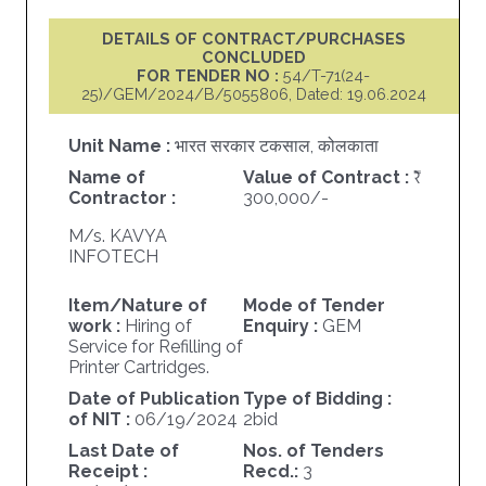
DETAILS OF CONTRACT/PURCHASES
CONCLUDED
FOR TENDER NO :
54/T-71(24-
25)/GEM/2024/B/5055806, Dated: 19.06.2024
Unit Name :
भारत सरकार टकसाल, कोलकाता
Name of
Value of Contract :
Contractor :
300,000/-
M/s. KAVYA
INFOTECH
Item/Nature of
Mode of Tender
work :
Hiring of
Enquiry :
GEM
Service for Refilling of
Printer Cartridges.
Date of Publication
Type of Bidding :
of NIT :
06/19/2024
2bid
Last Date of
Nos. of Tenders
Receipt :
Recd.:
3