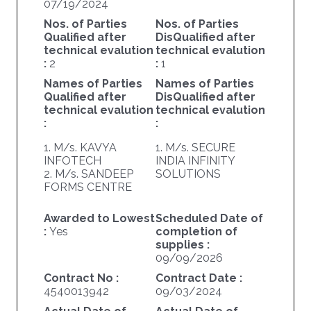
07/19/2024
Nos. of Parties
Nos. of Parties
Qualified after
DisQualified after
technical evalution
technical evalution
:
2
:
1
Names of Parties
Names of Parties
Qualified after
DisQualified after
technical evalution
technical evalution
:
:
1. M/s. KAVYA
1. M/s. SECURE
INFOTECH
INDIA INFINITY
2. M/s. SANDEEP
SOLUTIONS
FORMS CENTRE
Awarded to Lowest
Scheduled Date of
:
Yes
completion of
supplies :
09/09/2026
Contract No :
Contract Date :
4540013942
09/03/2024