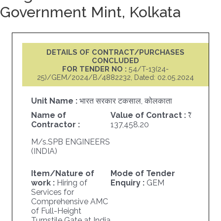
Government Mint, Kolkata
DETAILS OF CONTRACT/PURCHASES
CONCLUDED
FOR TENDER NO :
54/T-13(24-
25)/GEM/2024/B/4882232, Dated: 02.05.2024
Unit Name :
भारत सरकार टकसाल, कोलकाता
Name of
Value of Contract :
Contractor :
137,458.20
M/s.SPB ENGINEERS
(INDIA)
Item/Nature of
Mode of Tender
work :
Hiring of
Enquiry :
GEM
Services for
Comprehensive AMC
of Full-Height
Turnstile Gate at India