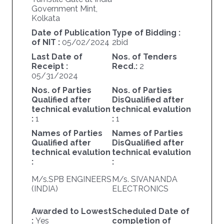
Government Mint,
Kolkata
Date of Publication
Type of Bidding :
of NIT :
05/02/2024
2bid
Last Date of
Nos. of Tenders
Receipt :
Recd.:
2
05/31/2024
Nos. of Parties
Nos. of Parties
Qualified after
DisQualified after
technical evalution
technical evalution
:
1
:
1
Names of Parties
Names of Parties
Qualified after
DisQualified after
technical evalution
technical evalution
:
:
M/s.SPB ENGINEERS
M/s. SIVANANDA
(INDIA)
ELECTRONICS
Awarded to Lowest
Scheduled Date of
:
Yes
completion of